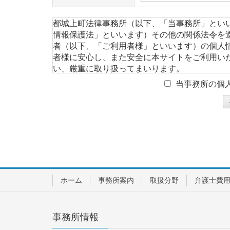
都城上町法律事務所（以下、「当事務所」とい
情報保護法」といいます）その他の関係法令を
者（以下、「ご利用者様」といいます）の個人
者様に安心し、また安全に本サイトをご利用い
い、厳重に取り扱ってまいります。
当事務所の個
１. 個人情報を収集・利用する目的について
当事務所では、ご利用者様の同意のもと、氏名
だくことがあります。これらの情報は、以下の
●ご利用者様の希望に応じた法的サービス・情
●お問い合わせへの対応
●上記目的に付随する業務
ホーム
事務所案内
取扱分野
弁護士費
２. 個人情報の第三者提供について
当事務所では、メール等の不具合等に対応する
事務所情報
ー管理者である弁護士ドットコム株式会社およ