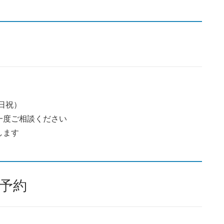
土日祝）
一度ご相談ください
します
予約