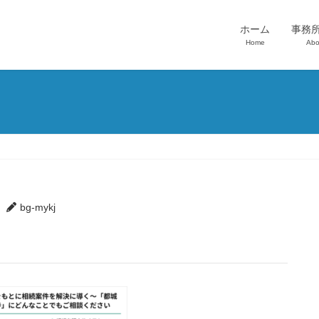
ホーム
事務
Home
Abo
bg-mykj